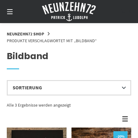
Springe
zum
0
Inhalt
NEUNZEHN72 SHOP
PRODUKTE VERSCHLAGWORTET MIT „BILDBAND“
Bildband
Alle 3 Ergebnisse werden angezeigt
-20%