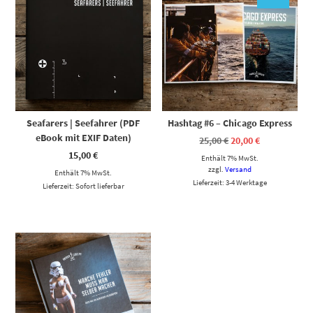
Seafarers | Seefahrer (PDF
Hashtag #6 – Chicago Express
eBook mit EXIF Daten)
Ursprünglicher
Aktueller
25,00
€
20,00
€
Preis
Preis
15,00
€
Enthält 7% MwSt.
war:
ist:
25,00 €
20,00 €.
zzgl.
Versand
Enthält 7% MwSt.
Lieferzeit: 3-4 Werktage
Lieferzeit: Sofort lieferbar