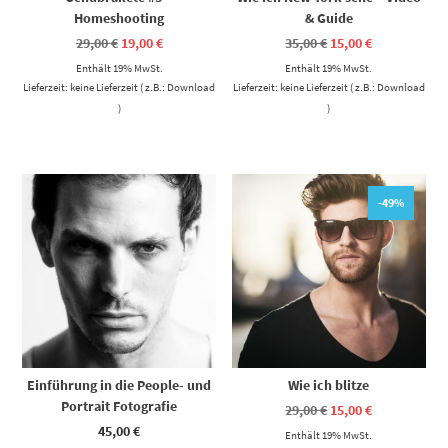
Homeshooting
& Guide
Ursprünglicher
Aktueller
Ursprünglicher
Aktueller
29,00
€
19,00
€
35,00
€
15,00
€
Preis
Preis
Preis
Preis
Enthält 19% MwSt.
war:
ist:
Enthält 19% MwSt.
war:
ist:
29,00 €
19,00 €.
35,00 €
15,00 €.
Lieferzeit: keine Lieferzeit ( z.B.: Download
Lieferzeit: keine Lieferzeit ( z.B.: Download
)
)
-49%
Einführung in die People- und
Wie ich blitze
Portrait Fotografie
Ursprünglicher
Aktueller
29,00
€
15,00
€
Preis
Preis
45,00
€
Enthält 19% MwSt.
war:
ist: