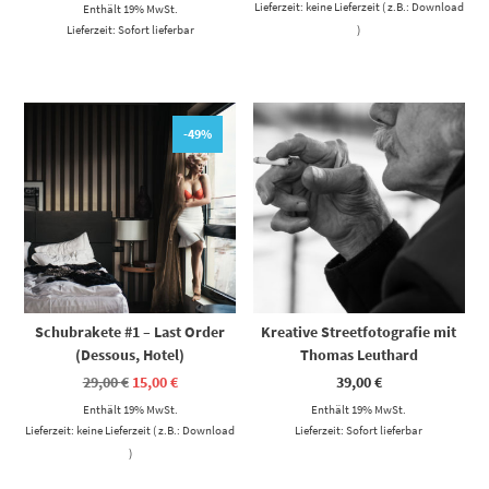
29,00 €
15,00 €.
Lieferzeit: keine Lieferzeit ( z.B.: Download
Enthält 19% MwSt.
Lieferzeit: Sofort lieferbar
)
-49%
Schubrakete #1 – Last Order
Kreative Streetfotografie mit
(Dessous, Hotel)
Thomas Leuthard
Ursprünglicher
Aktueller
29,00
€
15,00
€
39,00
€
Preis
Preis
Enthält 19% MwSt.
war:
ist:
Enthält 19% MwSt.
29,00 €
15,00 €.
Lieferzeit: keine Lieferzeit ( z.B.: Download
Lieferzeit: Sofort lieferbar
)