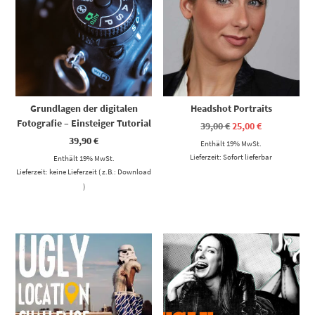
Grundlagen der digitalen
Headshot Portraits
Fotografie – Einsteiger Tutorial
Ursprünglicher
Aktueller
39,00
€
25,00
€
Preis
Preis
39,90
€
Enthält 19% MwSt.
war:
ist:
39,00 €
25,00 €.
Lieferzeit: Sofort lieferbar
Enthält 19% MwSt.
Lieferzeit: keine Lieferzeit ( z.B.: Download
)