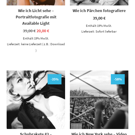
Wie ich Licht sehe –
Wie ich Pärchen fotografiere
Portraitfotografie mit
39,00
€
Available Light
Enthält 19% MwSt.
Ursprünglicher
Aktueller
39,00
€
20,00
€
Lieferzeit: Sofort lieferbar
Preis
Preis
Enthält 19% MwSt.
war:
ist:
39,00 €
20,00 €.
Lieferzeit: keine Lieferzeit ( z.B.: Download
)
-35%
-58%
Schubrakete #3 –
Wie ich New York sehe – Video