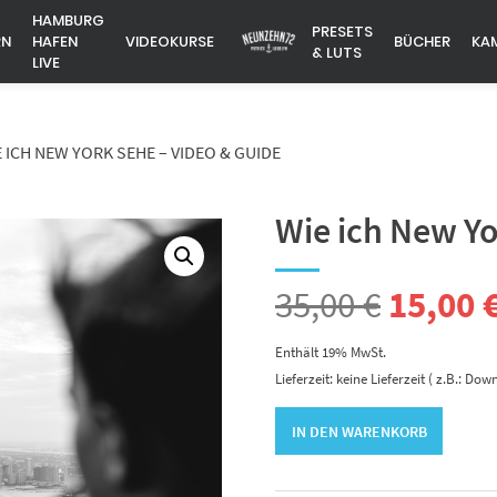
HAMBURG
PRESETS
RN
HAFEN
VIDEOKURSE
BÜCHER
KA
& LUTS
LIVE
 ICH NEW YORK SEHE – VIDEO & GUIDE
Wie ich New Yo
Ursprü
35,00
€
15,00
Preis
Enthält 19% MwSt.
Lieferzeit: keine Lieferzeit ( z.B.: Dow
war:
Wie
IN DEN WARENKORB
ich
35,00 €
New