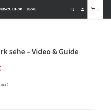
0
MERAZUBEHÖR
BLOG
rk sehe – Video & Guide
nglicher
Aktueller
€
Preis
nload )
ist:
15,00 €.