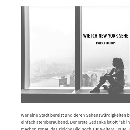
Wer eine Stadt bereist und deren Sehenswürdigkeiten be
einfach atemberaubend. Der erste Gedanke ist oft “ab in 
machen genau das gleiche Bild noch 100 weitere Leute. 