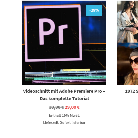
-28%
Videoschnitt mit Adobe Premiere Pro –
1972 
Das komplette Tutorial
Ursprünglicher
Aktueller
39,90
€
29,00
€
Preis
Preis
Enthält 19% MwSt.
war:
ist:
39,90 €
29,00 €.
Lieferzeit: Sofort lieferbar