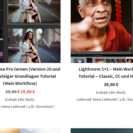
ne Pro lernen (Version 20 und
Lightroom 1×1 – Mein Wor
nsteiger Grundlagen Tutorial
Tutorial – Classic, CC und 
(Mein Workflow)
39,90
€
Ursprünglicher
Aktueller
39,90
€
25,00
€
Enthält 19% MwSt.
Preis
Preis
Lieferzeit: keine Lieferzeit ( z.B.: D
Enthält 19% MwSt.
war:
ist:
39,90 €
25,00 €.
t: keine Lieferzeit ( z.B.: Download )