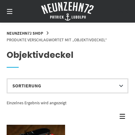
Springe
zum
0
Inhalt
NEUNZEHN72 SHOP
PRODUKTE VERSCHLAGWORTET MIT „OBJEKTIVDECKEL“
Objektivdeckel
Einzelnes Ergebnis wird angezeigt