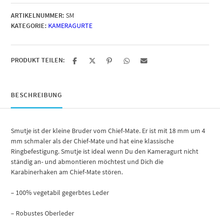
Leder
ARTIKELNUMMER:
SM
im
KATEGORIE:
KAMERAGURTE
Vintage
Style
Menge
PRODUKT TEILEN:
BESCHREIBUNG
Smutje ist der kleine Bruder vom Chief-Mate. Er ist mit 18 mm um 4
mm schmaler als der Chief-Mate und hat eine klassische
Ringbefestigung. Smutje ist ideal wenn Du den Kameragurt nicht
ständig an- und abmontieren möchtest und Dich die
Karabinerhaken am Chief-Mate stören.
– 100% vegetabil gegerbtes Leder
– Robustes Oberleder