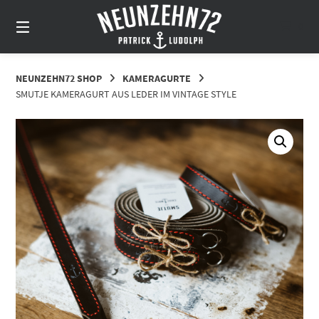
Springe
zum
0
Inhalt
NEUNZEHN72 SHOP
KAMERAGURTE
SMUTJE KAMERAGURT AUS LEDER IM VINTAGE STYLE