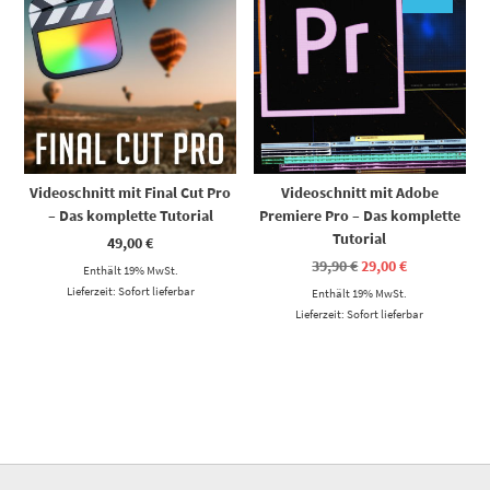
Videoschnitt mit Final Cut Pro
Videoschnitt mit Adobe
– Das komplette Tutorial
Premiere Pro – Das komplette
Tutorial
49,00
€
Ursprünglicher
Aktueller
39,90
€
29,00
€
Enthält 19% MwSt.
Preis
Preis
Lieferzeit: Sofort lieferbar
Enthält 19% MwSt.
war:
ist:
39,90 €
29,00 €.
Lieferzeit: Sofort lieferbar