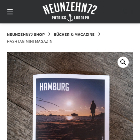
Springe
zum
0
Inhalt
NEUNZEHN72 SHOP
BÜCHER & MAGAZINE
HASHTAG MINI MAGAZIN