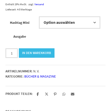
5,00 €
Enthält 19% MwSt.
zzgl.
Versand
Lieferzeit: 4-5 Werktage
bis
Hashtag Mini
49,00 €
Ausgabe
Hashtag
IN DEN WARENKORB
Mini
Magazin
Menge
ARTIKELNUMMER:
N. V.
KATEGORIE:
BÜCHER & MAGAZINE
PRODUKT TEILEN: