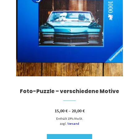
Foto-Puzzle – verschiedene Motive
Preisspanne:
15,00
€
–
20,00
€
15,00 €
Enthält 19% MwSt.
bis
20,00 €
zzgl.
Versand