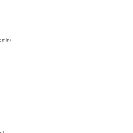
2 min)
in)